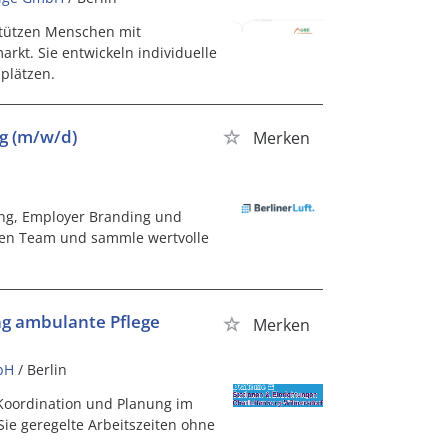
stützen Menschen mit
kt. Sie entwickeln individuelle
plätzen.
ng (m/w/d)
Merken
ting, Employer Branding und
iven Team und sammle wertvolle
ng ambulante Pflege
Merken
bH
/ Berlin
 Koordination und Planung im
ie geregelte Arbeitszeiten ohne