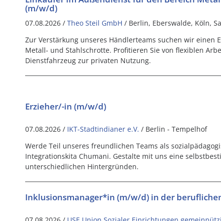
(m/w/d)
07.08.2026 /
Theo Steil GmbH
/ Berlin, Eberswalde, Köln, S
Zur Verstärkung unseres Händlerteams suchen wir einen E
Metall- und Stahlschrotte. Profitieren Sie von flexiblen Ar
Dienstfahrzeug zur privaten Nutzung.
Erzieher/-in (m/w/d)
07.08.2026 /
IKT-Stadtindianer e.V.
/ Berlin - Tempelhof
Werde Teil unseres freundlichen Teams als sozialpädagogi
Integrationskita Chumani. Gestalte mit uns eine selbstbes
unterschiedlichen Hintergründen.
Inklusionsmanager*in (m/w/d) in der beruflichen
07.08.2026 /
USE Union Sozialer Einrichtungen gemeinnüt