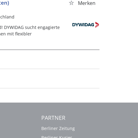
ten)
Merken
schland
nd! DYWIDAG sucht engagierte
n mit flexibler
PARTNER
Berliner Zeitung
Berliner Kurier