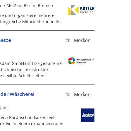
in
/ Meißen, Berlin, Bremen
re und organisiere mehrere
angreiche Mitarbeiterbenefits.
netze
Merken
otsdam GmbH und sorge für eine
 technische Infrastruktur
 flexible Arbeitszeiten.
 der Wäscherei
Merken
sdam
von Bardusch in Falkensee!
spektive in einem expandierenden