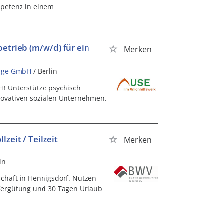
mpetenz in einem
etrieb (m/w/d) für ein
Merken
zige GmbH
/ Berlin
! Unterstütze psychisch
novativen sozialen Unternehmen.
zeit / Teilzeit
Merken
in
chaft in Hennigsdorf. Nutzen
 Vergütung und 30 Tagen Urlaub