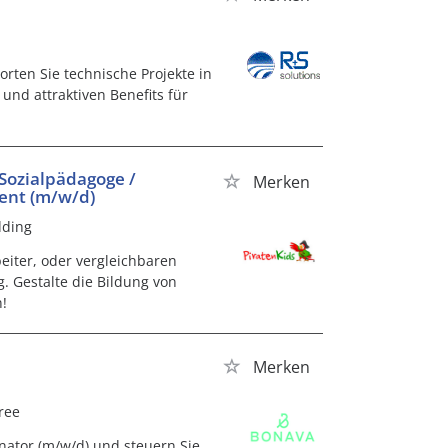
orten Sie technische Projekte in
und attraktiven Benefits für
 Sozialpädagoge /
Merken
tent (m/w/d)
dding
eiter, oder vergleichbaren
. Gestalte die Bildung von
!
Merken
ree
nator (m/w/d) und steuern Sie