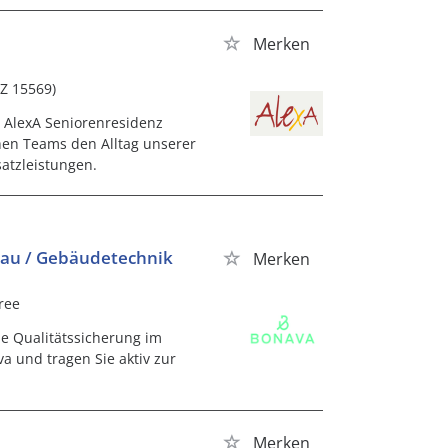
Merken
LZ 15569)
r AlexA Seniorenresidenz
chen Teams den Alltag unserer
satzleistungen.
bau / Gebäudetechnik
Merken
ree
ie Qualitätssicherung im
 und tragen Sie aktiv zur
Merken