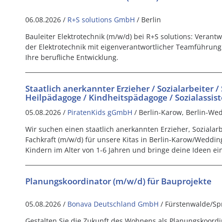
06.08.2026 /
R+S solutions GmbH
/ Berlin
Bauleiter Elektrotechnik (m/w/d) bei R+S solutions: Verantw
der Elektrotechnik mit eigenverantwortlicher Teamführung 
Ihre berufliche Entwicklung.
Staatlich anerkannter Erzieher / Sozialarbeiter /
Heilpädagoge / Kindheitspädagoge / Sozialassis
05.08.2026 /
PiratenKids gGmbH
/ Berlin-Karow, Berlin-We
Wir suchen einen staatlich anerkannten Erzieher, Sozialarb
Fachkraft (m/w/d) für unsere Kitas in Berlin-Karow/Wedding
Kindern im Alter von 1-6 Jahren und bringe deine Ideen ein
Planungskoordinator (m/w/d) für Bauprojekte
05.08.2026 /
Bonava Deutschland GmbH
/ Fürstenwalde/Sp
Gestalten Sie die Zukunft des Wohnens als Planungskoordi