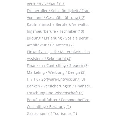
Vertrieb / Verkauf (17)
Freiberufler / Selbständigkeit / Franchise (14)
Vorstand / Geschäftsführung (12)
Kaufmännische Berufe & Verwaltung (12)
Ingenieurberufe / Techniker (10)
Bildung / Erziehung / Soziale Berufe (8)
Architektur / Bauwesen (7)
Einkauf / Logistik / Materialwirtschaft (5)
Assistenz / Sekretariat (4)
Finanzen / Controlling / Steuern (3)
Marketing / Werbung / Design (3)
IT / TK / Software-Entwicklung (3)
Banken / Versicherungen / Finanzdienstleister (3)
Forschung und Wissenschaft (2)
Berufskraftfahrer / Personenbeförderung (Land, Wasser, Luft) (2)
Consulting / Beratung (1)
Gastronomie / Tourismus (1)