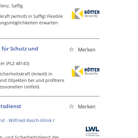
lenz, Saffig
aft (w/m/d) in Saffig! Flexible
klungsmöglichkeiten erwarten
 für Schutz und
Merken
er (PLZ 48143)
cherheitskraft (m/w/d) in
nd Objekten bei und profitiere
essionellen Umfeld.
itsdienst
Merken
d - Wilfried-Rasch-Klinik
/
n- und Sicherheitsdienst der