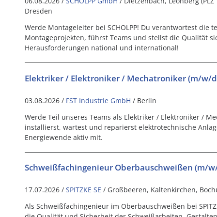
06.08.2026 /
SCHOLPP GmbH
/ Dietzenbach, Leonberg (PLZ 
Dresden
Werde Montageleiter bei SCHOLPP! Du verantwortest die 
Montageprojekten, führst Teams und stellst die Qualität s
Herausforderungen national und international!
Elektriker / Elektroniker / Mechatroniker (m/w/d)
03.08.2026 /
FST Industrie GmbH
/ Berlin
Werde Teil unseres Teams als Elektriker / Elektroniker / Me
installierst, wartest und reparierst elektrotechnische Anla
Energiewende aktiv mit.
Schweißfachingenieur Oberbauschweißen (m/w
17.07.2026 /
SPITZKE SE
/ Großbeeren, Kaltenkirchen, Boch
Als Schweißfachingenieur im Oberbauschweißen bei SPITZKE
die Qualität und Sicherheit der Schweißarbeiten. Gestalten