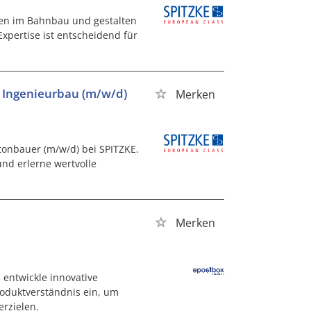
agen im Bahnbau und gestalten
xpertise ist entscheidend für
 Ingenieurbau (m/w/d)
Merken
tonbauer (m/w/d) bei SPITZKE.
nd erlerne wertvolle
Merken
 entwickle innovative
roduktverständnis ein, um
rzielen.