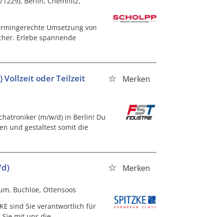
71229), Berlin, Chemnitz,
termingerechte Umsetzung von
icher. Erlebe spannende
 Vollzeit oder Teilzeit
Merken
chatroniker (m/w/d) in Berlin! Du
gen und gestaltest somit die
/d)
Merken
um, Buchloe, Ottensoos
 sind Sie verantwortlich für
 Sie mit uns die