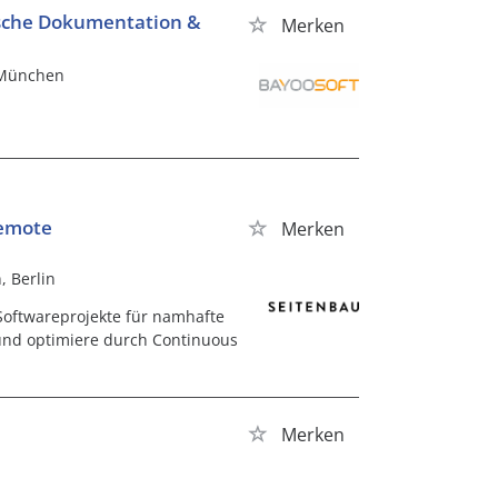
ische Dokumentation &
Merken
, München
remote
Merken
, Berlin
Softwareprojekte für namhafte
a und optimiere durch Continuous
Merken