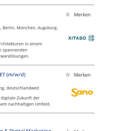
Merken
g, Berlin, München, Augsburg,
rchitekturen in einem
in spannenden
ftwarelösungen.
NET (m/w/d)
Merken
ing, deutschlandweit
digitale Zukunft der
nem nachhaltigen Umfeld.
on & Digital Marketing