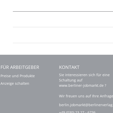
FÜR ARBEITGEBER
KONTAKT
Sie interessieren sich für eine
Preise und Produkte
Schaltung auf
Anzeige schalten
www.berliner-jobmarkt.de ?
Wir freuen uns auf Ihre Anfrage
berlin.jobmarkt@berlinerverla
+49 (030) 23 27 - 6736