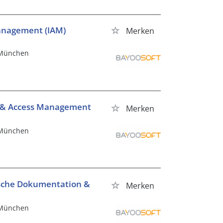
Management (IAM)
Merken
, München
ty & Access Management
Merken
, München
ische Dokumentation &
Merken
, München