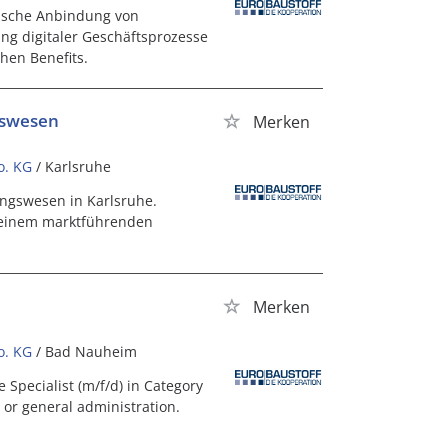
nische Anbindung von
ng digitaler Geschäftsprozesse
chen Benefits.
gswesen
Merken
o. KG
/ Karlsruhe
ngswesen in Karlsruhe.
n einem marktführenden
Merken
o. KG
/ Bad Nauheim
 Specialist (m/f/d) in Category
 or general administration.