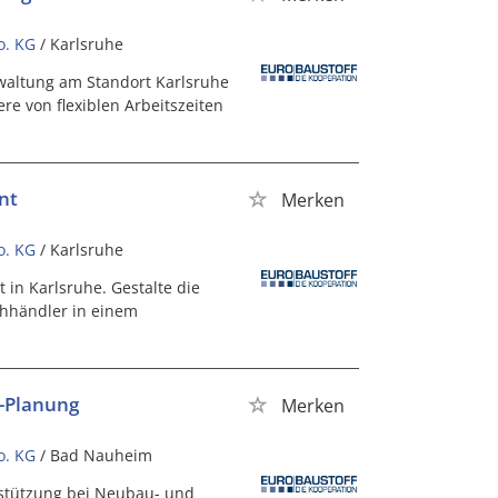
o. KG
/ Karlsruhe
waltung am Standort Karlsruhe
re von flexiblen Arbeitszeiten
nt
Merken
o. KG
/ Karlsruhe
in Karlsruhe. Gestalte die
chhändler in einem
D-Planung
Merken
o. KG
/ Bad Nauheim
erstützung bei Neubau- und