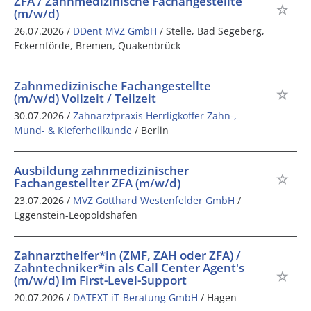
ZFA / Zahnmedizinische Fachangestellte
(m/w/d)
26.07.2026 /
DDent MVZ GmbH
/ Stelle, Bad Segeberg,
Eckernförde, Bremen, Quakenbrück
Zahnmedizinische Fachangestellte
(m/w/d) Vollzeit / Teilzeit
30.07.2026 /
Zahnarztpraxis Herrligkoffer Zahn-,
Mund- & Kieferheilkunde
/ Berlin
Ausbildung zahnmedizinischer
Fachangestellter ZFA (m/w/d)
23.07.2026 /
MVZ Gotthard Westenfelder GmbH
/
Eggenstein-Leopoldshafen
Zahnarzthelfer*in (ZMF, ZAH oder ZFA) /
Zahntechniker*in als Call Center Agent's
(m/w/d) im First-Level-Support
20.07.2026 /
DATEXT iT-Beratung GmbH
/ Hagen