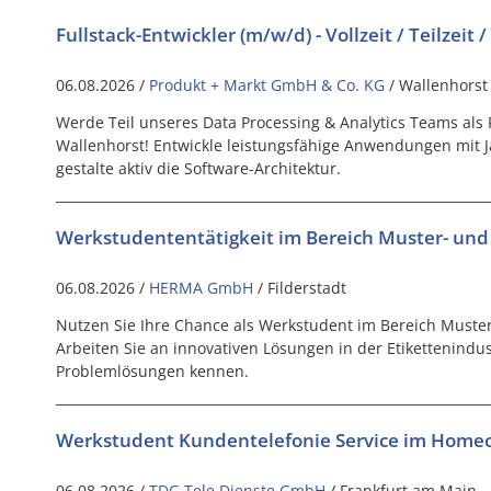
Fullstack-Entwickler (m/w/d) - Vollzeit / Teilzei
06.08.2026 /
Produkt + Markt GmbH & Co. KG
/ Wallenhorst
Werde Teil unseres Data Processing & Analytics Teams als F
Wallenhorst! Entwickle leistungsfähige Anwendungen mit J
gestalte aktiv die Software-Architektur.
Werkstudententätigkeit im Bereich Muster- und
06.08.2026 /
HERMA GmbH
/ Filderstadt
Nutzen Sie Ihre Chance als Werkstudent im Bereich Muste
Arbeiten Sie an innovativen Lösungen in der Etikettenindus
Problemlösungen kennen.
Werkstudent Kundentelefonie Service im Homeo
06.08.2026 /
TDG Tele Dienste GmbH
/ Frankfurt am Main