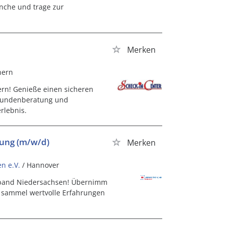
nche und trage zur
Merken
hern
hern! Genieße einen sicheren
 Kundenberatung und
rlebnis.
lung (m/w/d)
Merken
n e.V.
/ Hannover
erband Niedersachsen! Übernimm
 sammel wertvolle Erfahrungen