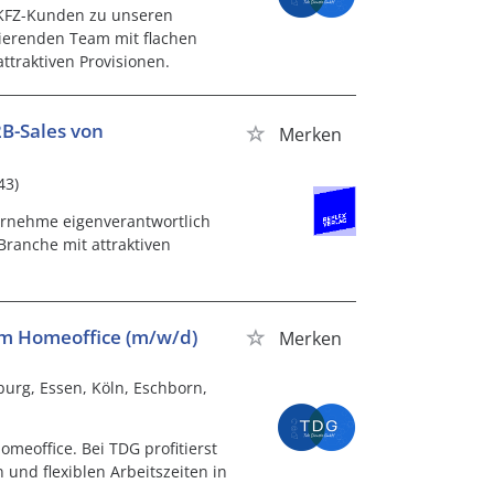
 KFZ-Kunden zu unseren
ierenden Team mit flachen
attraktiven Provisionen.
2B-Sales von
Merken
43)
ernehme eigenverantwortlich
ranche mit attraktiven
 im Homeoffice (m/w/d)
Merken
mburg, Essen, Köln, Eschborn,
meoffice. Bei TDG profitierst
 und flexiblen Arbeitszeiten in