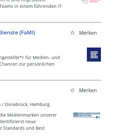
 Teams in einem führenden IT-
dienste (FaMI)
Merken
ngestellte*r für Medien- und
d Chancen zur persönlichen
Merken
G
/ Osnabrück, Hamburg
r die Medienmarken unserer
entifizierst neue
e Standards und Best