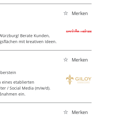
Merken
 Würzburg! Berate Kunden,
gsflächen mit kreativen Ideen.
Merken
Oberstein
 eines etablierten
r / Social Media (m/w/d).
aßnahmen ein.
Merken