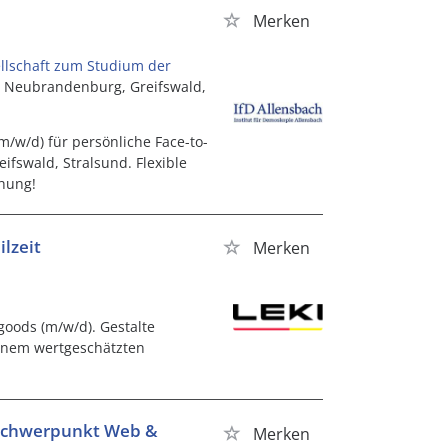
Merken
lschaft zum Studium der
), Neubrandenburg, Greifswald,
m/w/d) für persönliche Face-to-
ifswald, Stralsund. Flexible
chung!
ilzeit
Merken
goods (m/w/d). Gestalte
einem wertgeschätzten
 Schwerpunkt Web &
Merken