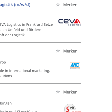
gistik (m/w/d)
Merken
A Logistics in Frankfurt! Setze
alen Umfeld und fördere
ft der Logistik!
Merken
trop
le in international marketing,
lutions.
Merken
übingen
ierte und KI-gestützte