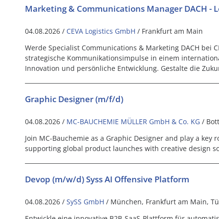
Marketing & Communications Manager DACH - Lo
04.08.2026 /
CEVA Logistics GmbH
/ Frankfurt am Main
Werde Specialist Communications & Marketing DACH bei CEV
strategische Kommunikationsimpulse in einem internation
Innovation und persönliche Entwicklung. Gestalte die Zukun
Graphic Designer (m/f/d)
04.08.2026 /
MC-BAUCHEMIE MÜLLER GmbH & Co. KG
/ Bot
Join MC-Bauchemie as a Graphic Designer and play a key ro
supporting global product launches with creative design so
Devop (m/w/d) Syss AI Offensive Platform
04.08.2026 /
SySS GmbH
/ München, Frankfurt am Main, T
Entwickle eine innovative B2B-SaaS-Plattform für automatis